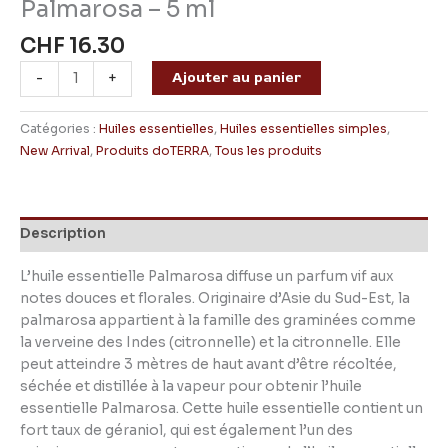
Palmarosa – 5 ml
CHF
16.30
quantité
Ajouter au panier
-
+
de
Palmarosa
Catégories :
Huiles essentielles
,
Huiles essentielles simples
,
-
New Arrival
,
Produits doTERRA
,
Tous les produits
5
ml
Description
L’huile essentielle Palmarosa diffuse un parfum vif aux
notes douces et florales. Originaire d’Asie du Sud-Est, la
palmarosa appartient à la famille des graminées comme
la verveine des Indes (citronnelle) et la citronnelle. Elle
peut atteindre 3 mètres de haut avant d’être récoltée,
séchée et distillée à la vapeur pour obtenir l’huile
essentielle Palmarosa. Cette huile essentielle contient un
fort taux de géraniol, qui est également l’un des